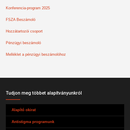
Konferencia-program 2025
FSZA Beszámoló
Hozzátartozói csoport
Pénzügyi beszámoló
Melléklet a pénzügyi beszámolóhoz
Tudjon meg többet alapítványunkról
Alapító okirat
Antistigma programunk