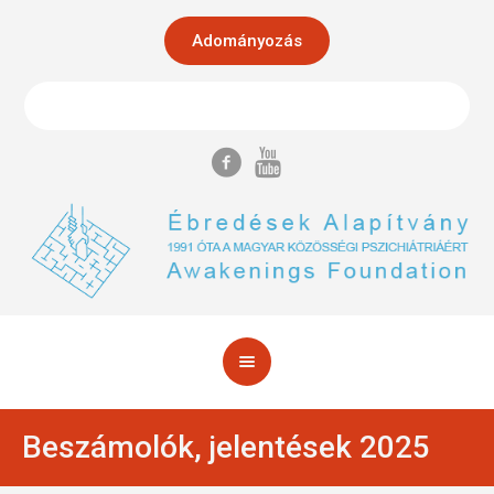
Adományozás
Beszámolók, jelentések 2025