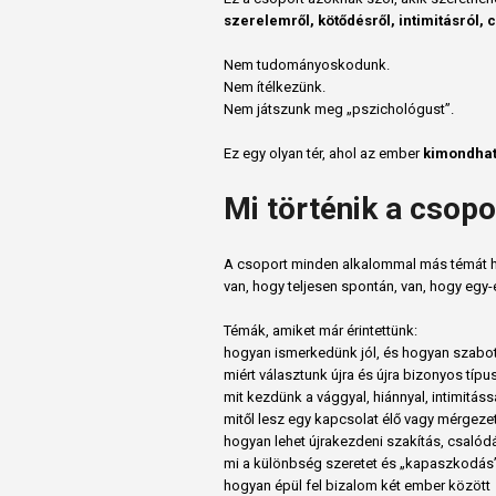
szerelemről, kötődésről, intimitásról, 
Nem tudományoskodunk.
Nem ítélkezünk.
Nem játszunk meg „pszichológust”.
Ez egy olyan tér, ahol az ember
kimondhat
Mi történik a csop
A csoport minden alkalommal más témát h
van, hogy teljesen spontán, van, hogy egy
Témák, amiket már érintettünk:
hogyan ismerkedünk jól, és hogyan szabot
miért választunk újra és újra bizonyos típu
mit kezdünk a vággyal, hiánnyal, intimitáss
mitől lesz egy kapcsolat élő vagy mérgeze
hogyan lehet újrakezdeni szakítás, csalód
mi a különbség szeretet és „kapaszkodás
hogyan épül fel bizalom két ember között