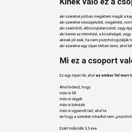
Kinek való ez a cso
aki szeretné jobban megérteni magát a ka
aki szeretne visszajelzést, megértést, nor
aki csalódott, elbizonytalanodott, vagy épp
aki keresi az intimitást, a közelséget, vag
akinek jól esik, ha nem pszichologizálják 
aki szeretne egy olyan térben lenni, ahol le
Mi ez a csoport va
Ez egy olyan tér, ahol
az ember fel meri t
Ahol kiderül, hogy:
más is fél
más is vágyik
más is bénázik
más is ugyanott tart, ahol te
és hogy a szeretet rohadtul nem „pszicholó
Ezért működik 3,5 éve.