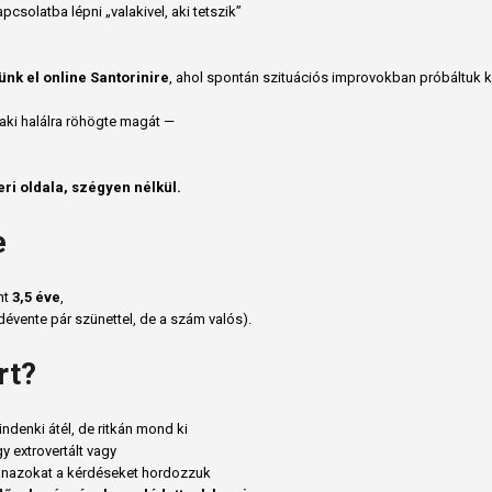
csolatba lépni „valakivel, aki tetszik”
ünk el online Santorinire
, ahol spontán szituációs improvokban próbáltuk ki
lt, aki halálra röhögte magát —
ri oldala, szégyen nélkül.
e
nt
3,5 éve
,
évente pár szünettel, de a szám valós).
rt?
indenki átél, de ritkán mond ki
y extrovertált vagy
anazokat a kérdéseket hordozzuk