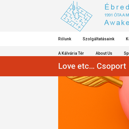
Rólunk
Szolgáltatásaink
K
A Kálvária Tér
About Us
Sp
Love etc… Csoport