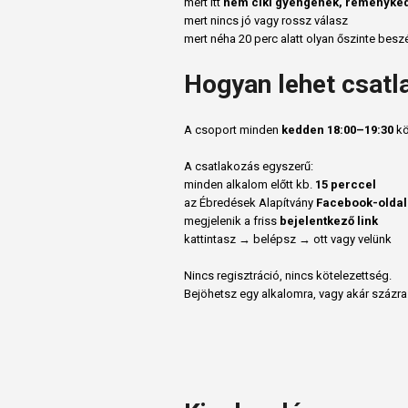
mert itt
nem ciki gyengének, reményked
mert nincs jó vagy rossz válasz
mert néha 20 perc alatt olyan őszinte beszé
Hogyan lehet csatl
A csoport minden
kedden 18:00–19:30
kö
A csatlakozás egyszerű:
minden alkalom előtt kb.
15 perccel
az Ébredések Alapítvány
Facebook-olda
megjelenik a friss
bejelentkező link
kattintasz → belépsz → ott vagy velünk
Nincs regisztráció, nincs kötelezettség.
Bejöhetsz egy alkalomra, vagy akár százra