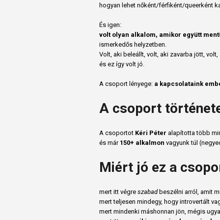
hogyan lehet nőként/férfiként/queerként kap
És igen:
volt olyan alkalom, amikor együtt ment
ismerkedős helyzetben.
Volt, aki beleállt, volt, aki zavarba jött, vo
és ez így volt jó.
A csoport lényege:
a kapcsolataink embe
A csoport történet
A csoportot
Kéri Péter
alapította több mi
és már
150+ alkalmon
vagyunk túl (negyed
Miért jó ez a csopo
mert itt végre
szabad
beszélni arról, amit m
mert teljesen mindegy, hogy introvertált vag
mert mindenki máshonnan jön, mégis ugy