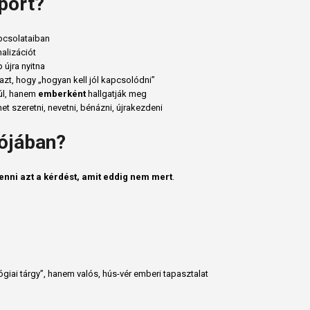
port?
pcsolataiban
malizációt
 újra nyitna
y azt, hogy „hogyan kell jól kapcsolódni”
túl, hanem
emberként
hallgatják meg
het szeretni, nevetni, bénázni, újrakezdeni
lójában?
enni azt a kérdést, amit eddig nem mert
.
giai tárgy”, hanem valós, hús-vér emberi tapasztalat