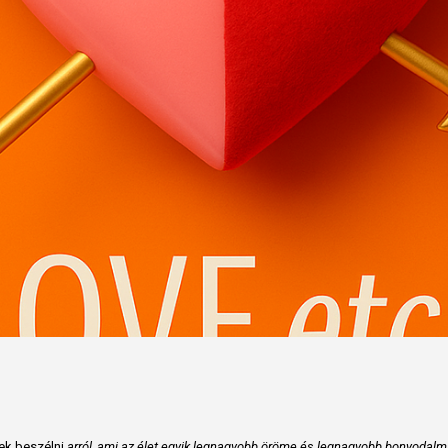
nek beszélni
arról, ami az élet egyik legnagyobb öröme és legnagyobb bonyodalm