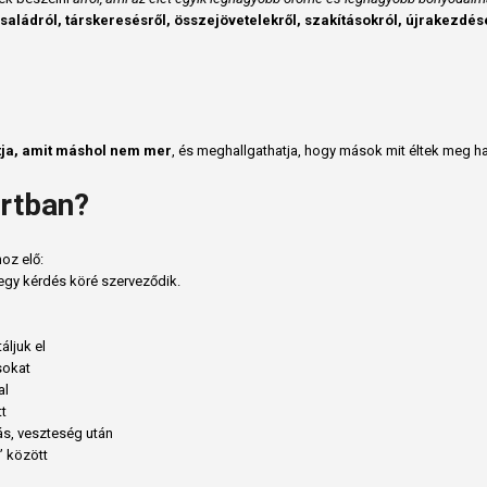
családról, társkeresésről, összejövetelekről, szakításokról, újrakezdés
ja, amit máshol nem mer
, és meghallgathatja, hogy mások mit éltek meg h
ortban?
oz elő:
-egy kérdés köré szerveződik.
áljuk el
sokat
al
tt
ás, veszteség után
” között