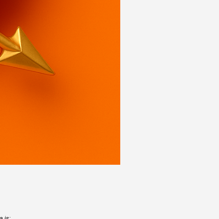
a is
: