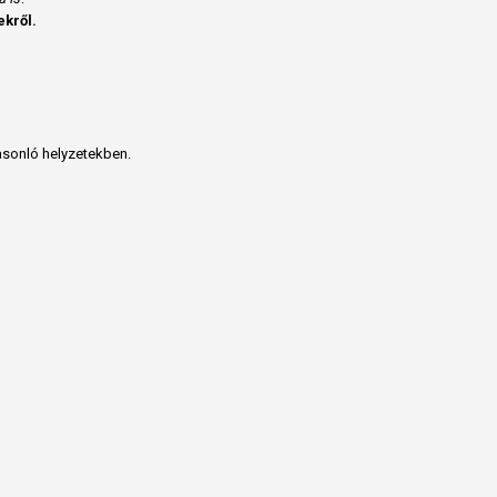
ekről.
asonló helyzetekben.