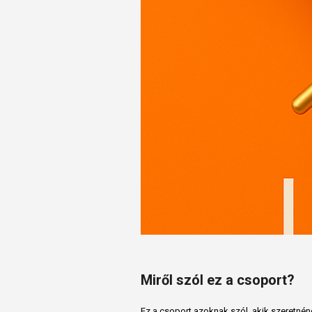
Miről szól ez a csoport?
Ez a csoport azoknak szól, akik szeretné