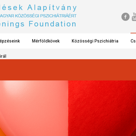
épzéseink
Mérföldkövek
Közösségi Pszichiátria
Cs
irál