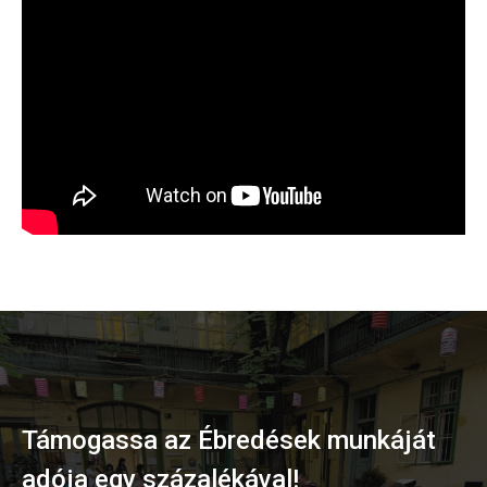
Támogassa az Ébredések munkáját
adója egy százalékával!