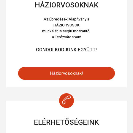
HÁZIORVOSOKNAK
Az Ébredések Alapítvány a
HÁZIORVOSOK
munkáját is segíti mostantól
a Terézvárosban!
GONDOLKODJUNK EGYÜTT!
Háziorvosoknak!
ELÉRHETŐSÉGEINK