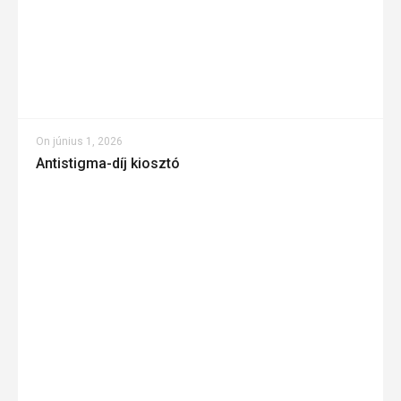
On
június 1, 2026
Antistigma-díj kiosztó