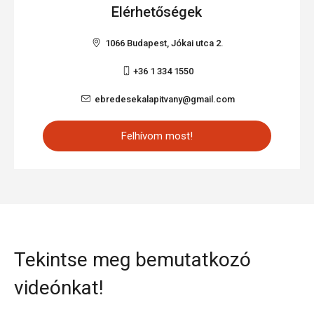
Elérhetőségek
1066
Budapest,
Jókai utca 2.
+36 1 334 1550
ebredesekalapitvany@gmail.com
Felhívom most!
Tekintse meg bemutatkozó
videónkat!