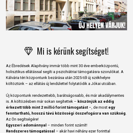
Mi is kérünk segítséget!
Az Ébredések Alapítvány immár több mint 30 éve emberközpontú,
holisztikus ellátással segíti a pszichiátriai támogatásra szorulókat. A
Kálvária téri központunk bezárása után 2025-től új székhelyre
költöztünk – az ellátás új lendülettel folytatódik a Jókai utcában.
Új központunk rendezettebb, barátságosabb, és már akadálymentes
is. A költözésben már sokan segítettek –
köszönjük az eddig
érkezett több mint 2 millió forint támogatást
–, de most
egy
fenntartható, hosszú távú közösségi összefogásra van szükség
.
Az Ön segítségére!
Egyszeri adománnyal
– minden forint számít!
Rendszeres támogatással
– akár havi néhány ezer forinttal