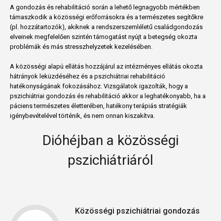
A gondozás és rehabilitáció során a lehető legnagyobb mértékben
támaszkodik a közösségi erőforrásokra és a természetes segítőkre
(pl. hozzátartozók), akiknek a rendszerszemléletű családgondozás
elveinek megfelelően szintén támogatást nyújt a betegség okozta
problémák és más stresszhelyzetek kezelésében.
A közösségi alapú ellátás hozzájárul az intézményes ellátás okozta
hátrányok leküzdéséhez és a pszichiátriai rehabilitáció
hatékonyságának fokozásához. Vizsgálatok igazolták, hogy a
pszichiátriai gondozás és rehabilitáció akkor a leghatékonyabb, ha a
páciens természetes életterében, hatékony terápiás stratégiák
igénybevételével történik, és nem onnan kiszakítva.
Dióhéjban a közösségi
pszichiátriáról
Közösségi pszichiátriai gondozás