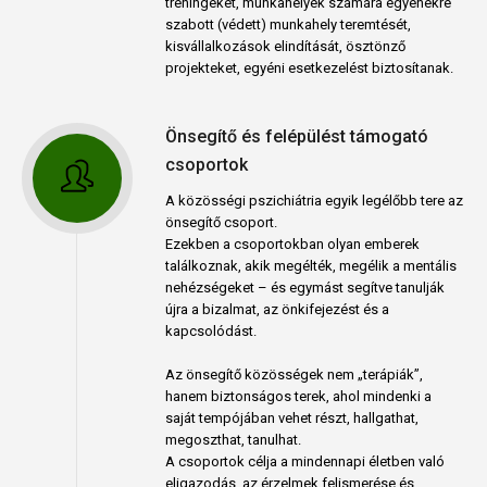
tréningeket, munkahelyek számára egyénekre
szabott (védett) munkahely teremtését,
kisvállalkozások elindítását, ösztönző
projekteket, egyéni esetkezelést biztosítanak.
Önsegítő és felépülést támogató
csoportok
A közösségi pszichiátria egyik legélőbb tere az
önsegítő csoport.
Ezekben a csoportokban olyan emberek
találkoznak, akik megélték, megélik a mentális
nehézségeket – és egymást segítve tanulják
újra a bizalmat, az önkifejezést és a
kapcsolódást.
Az önsegítő közösségek nem „terápiák”,
hanem biztonságos terek, ahol mindenki a
saját tempójában vehet részt, hallgathat,
megoszthat, tanulhat.
A csoportok célja a mindennapi életben való
eligazodás, az érzelmek felismerése és