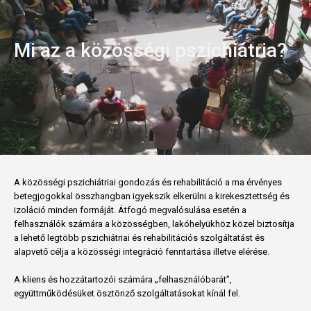
Mi az a közösségi pszichiátria?
A közösségi pszichiátriai gondozás és rehabilitáció a ma érvényes
betegjogokkal összhangban igyekszik elkerülni a kirekesztettség és
izoláció minden formáját. Átfogó megvalósulása esetén a
felhasználók számára a közösségben, lakóhelyükhöz közel biztosítja
a lehető legtöbb pszichiátriai és rehabilitációs szolgáltatást és
alapvető célja a közösségi integráció fenntartása illetve elérése.
A kliens és hozzátartozói számára „felhasználóbarát”,
együttműködésüket ösztönző szolgáltatásokat kínál fel.