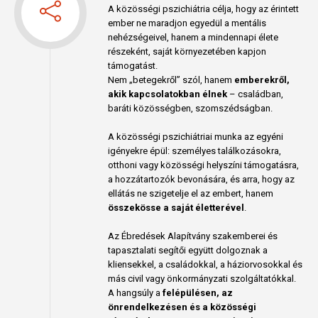
A közösségi pszichiátria célja, hogy az érintett
ember ne maradjon egyedül a mentális
nehézségeivel, hanem a mindennapi élete
részeként, saját környezetében kapjon
támogatást.
Nem „betegekről” szól, hanem
emberekről,
akik kapcsolatokban élnek
– családban,
baráti közösségben, szomszédságban.
A közösségi pszichiátriai munka az egyéni
igényekre épül: személyes találkozásokra,
otthoni vagy közösségi helyszíni támogatásra,
a hozzátartozók bevonására, és arra, hogy az
ellátás ne szigetelje el az embert, hanem
összekösse a saját életterével
.
Az Ébredések Alapítvány szakemberei és
tapasztalati segítői együtt dolgoznak a
kliensekkel, a családokkal, a háziorvosokkal és
más civil vagy önkormányzati szolgáltatókkal.
A hangsúly a
felépülésen, az
önrendelkezésen és a közösségi