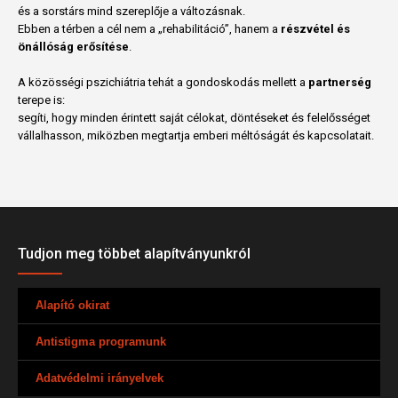
és a sorstárs mind szereplője a változásnak.
Ebben a térben a cél nem a „rehabilitáció”, hanem a
részvétel és
önállóság erősítése
.
A közösségi pszichiátria tehát a gondoskodás mellett a
partnerség
terepe is:
segíti, hogy minden érintett saját célokat, döntéseket és felelősséget
vállalhasson, miközben megtartja emberi méltóságát és kapcsolatait.
Tudjon meg többet alapítványunkról
Alapító okirat
Antistigma programunk
Adatvédelmi irányelvek