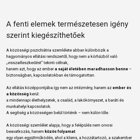
A fenti elemek természetesen igény
szerint kiegészíthetőek
A közösségi pszichiátria szemlélete abban különbözik a
hagyományos ellátási rendszertől, hogy nem a kórházból való
„visszailleszkedést” tekinti célnak,
hanem azt, hogy az ember
a saját életében maradhasson benne
–
biztonságban, kapcsolatokban és támogatottan.
Az ellátás középpontjába így nem az intézmény, hanem az
ember és
a közösség
kerül:
a mindennapi élethelyzetek, a család, a lakókörnyezet, a baráti és
munkahelyi kapcsolatok.
A segítség a közösségen belül történik – nem külön tőle.
A közösségi szemlélet alapja, hogy a felépülés nem orvosi
beavatkozás, hanem
közös folyamat
:
egy olyan együttműködés, ahol a kliens, a hozzátartozó, a szakember