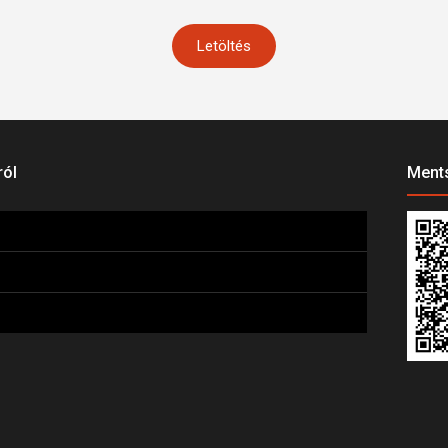
Letöltés
ról
Ments