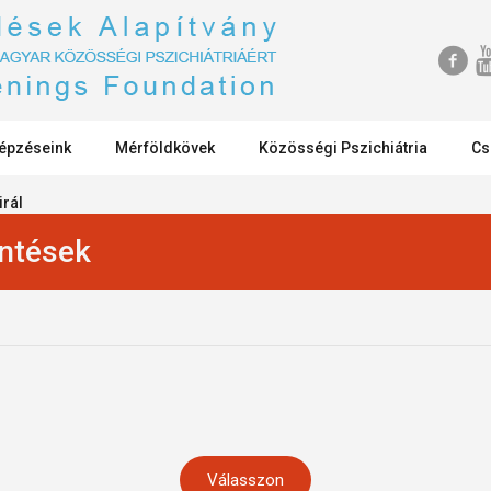
épzéseink
Mérföldkövek
Közösségi Pszichiátria
Cs
irál
entések
Válasszon