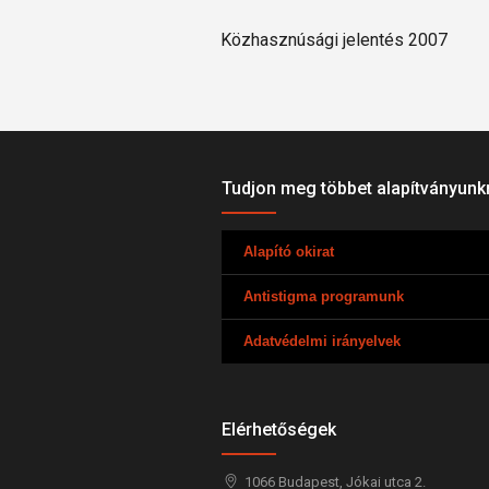
Közhasznúsági jelentés 2007
Tudjon meg többet alapítványunk
Alapító okirat
Antistigma programunk
Adatvédelmi irányelvek
Elérhetőségek
1066
Budapest,
Jókai utca 2.