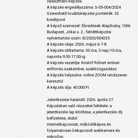
választható képzés.
A képzés engedélyszáma: S-05-004/2024
Szerezhető továbbképzési pontérték: 32
kreditpont
A képző szervezet: Ébredések Alapítvány, 1066
Budapest, Jókai u. 2., felnőttképzési
nyilvántartási szám: B/2020/004235
A képzés ideje: 2026. május 6-7-8.
A képzés időtartama: 30 óra, 3 nap/10 óra,
naponta 9.00-17.00-ig
A képzés vezetője: Kristóf Róbert emberi
erőforrás szakember, szakközgazdász
A képzés helyszíne: online ZOOM rendszeren
keresztül
A képzés díja: 40.000 Ft
Jelentkezési határidő: 2026. április 27.
Képzésben való részvétel feltétele: a
jelentkezési lap kitöltése, a jelentkezési díj
befizetése, stabil
internetkapcsolat, működőképes és
folyamatosan bekapcsolt webkamera és
mikrofon.