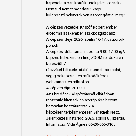
kapcsolataiban konfliktusok jelentkeznek?
Nem tud nemet mondani? Vagy
különböző helyzetekben szorongást él meg?
A képzés vezetője: Kristóf Róbert emberi
erőforrás szakember, szakközgazdász
A képzés ideje: 2026. április 16-17. csütörtök –
péntek
A képzés időtartama: naponta 9.00-17.00-igA
képzés helyszíne on-line, ZOOM rendszeren
keresztül. A
részvétel feltétele: stabil internetkapcsolat,
végig bekapcsolt és működőképes
webkamera és mikrofon.
A képzés díja: 20.000 Ft
Az Ébredések Alapítványnál ellátásban
részesülő kliensek és a terápiába bevont
közvetlen hozzátartozóik a
képzésen térítésmentesen vehetnek részt.
Jelentkezési határidő: 2026. április 8., szerda.
Információ: Vida Ágnes 06-20-666-3165