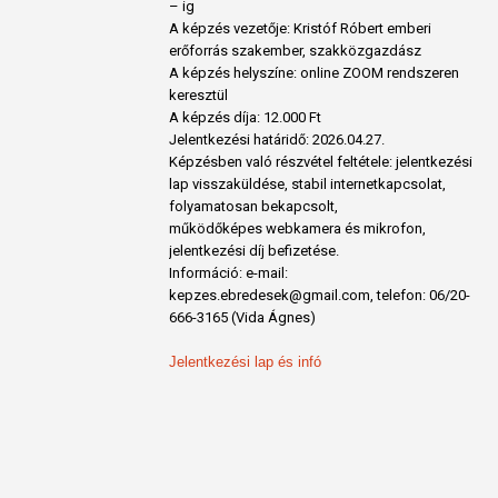
– ig
A képzés vezetője: Kristóf Róbert emberi
erőforrás szakember, szakközgazdász
A képzés helyszíne: online ZOOM rendszeren
keresztül
A képzés díja: 12.000 Ft
Jelentkezési határidő: 2026.04.27.
Képzésben való részvétel feltétele: jelentkezési
lap visszaküldése, stabil internetkapcsolat,
folyamatosan bekapcsolt,
működőképes webkamera és mikrofon,
jelentkezési díj befizetése.
Információ: e-mail:
kepzes.ebredesek@gmail.com, telefon: 06/20-
666-3165 (Vida Ágnes)
Jelentkezési lap és infó