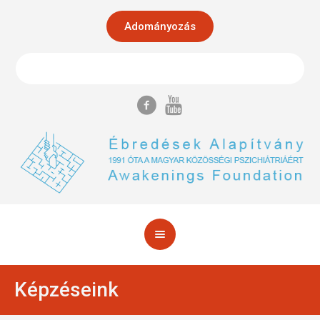
Adományozás
Képzéseink