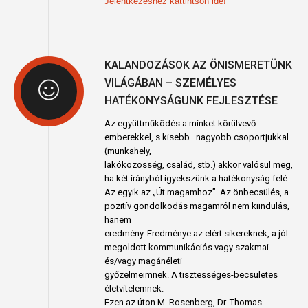
Jelentkezéshez kattintson ide!
KALANDOZÁSOK AZ ÖNISMERETÜNK
VILÁGÁBAN – SZEMÉLYES
HATÉKONYSÁGUNK FEJLESZTÉSE
Az együttműködés a minket körülvevő
emberekkel, s kisebb–nagyobb csoportjukkal
(munkahely,
lakóközösség, család, stb.) akkor valósul meg,
ha két irányból igyekszünk a hatékonyság felé.
Az egyik az „Út magamhoz”. Az önbecsülés, a
pozitív gondolkodás magamról nem kiindulás,
hanem
eredmény. Eredménye az elért sikereknek, a jól
megoldott kommunikációs vagy szakmai
és/vagy magánéleti
győzelmeimnek. A tisztességes-becsületes
életvitelemnek.
Ezen az úton M. Rosenberg, Dr. Thomas