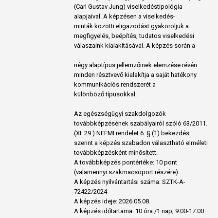
(Carl Gustav Jung) viselkedéstipológia
alapjaival. A képzésen a viselkedés-
minták közötti eligazodást gyakoroljuk a
megfigyelés, beépítés, tudatos viselkedési
válaszaink kialakításával. A képzés során a
négy alaptípus jellemzőinek elemzése révén
minden résztvevő kialakítja a saját hatékony
kommunikációs rendszerét a
különböző típusokkal.
Az egészségügyi szakdolgozók
továbbképzésének szabályairól szóló 63/2011.
(XI. 29.) NEFMI rendelet 6. § (1) bekezdés
szerint a képzés szabadon választható elméleti
továbbképzésként minősített.
A továbbképzés pontértéke: 10 pont
(valamennyi szakmacsoport részére)
A képzés nyilvántartási száma: SZTK-A-
72422/2024
A képzés ideje: 2026.05.08.
A képzés időtartama: 10 óra /1 nap; 9.00-17.00