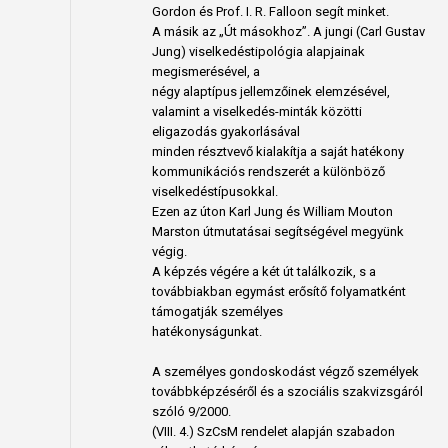
Gordon és Prof. I. R. Falloon segít minket.
A másik az „Út másokhoz”. A jungi (Carl Gustav
Jung) viselkedéstipológia alapjainak
megismerésével, a
négy alaptípus jellemzőinek elemzésével,
valamint a viselkedés-minták közötti
eligazodás gyakorlásával
minden résztvevő kialakítja a saját hatékony
kommunikációs rendszerét a különböző
viselkedéstípusokkal.
Ezen az úton Karl Jung és William Mouton
Marston útmutatásai segítségével megyünk
végig.
A képzés végére a két út találkozik, s a
továbbiakban egymást erősítő folyamatként
támogatják személyes
hatékonyságunkat.
A személyes gondoskodást végző személyek
továbbképzéséről és a szociális szakvizsgáról
szóló 9/2000.
(VIII. 4.) SzCsM rendelet alapján szabadon