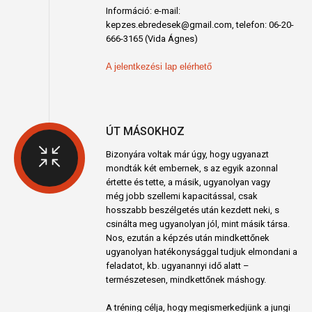
Információ: e-mail:
kepzes.ebredesek@gmail.com, telefon: 06-20-
666-3165 (Vida Ágnes)
A jelentkezési lap elérhető
ÚT MÁSOKHOZ
Bizonyára voltak már úgy, hogy ugyanazt
mondták két embernek, s az egyik azonnal
értette és tette, a másik, ugyanolyan vagy
még jobb szellemi kapacitással, csak
hosszabb beszélgetés után kezdett neki, s
csinálta meg ugyanolyan jól, mint másik társa.
Nos, ezután a képzés után mindkettőnek
ugyanolyan hatékonysággal tudjuk elmondani a
feladatot, kb. ugyanannyi idő alatt –
természetesen, mindkettőnek máshogy.
A tréning célja, hogy megismerkedjünk a jungi