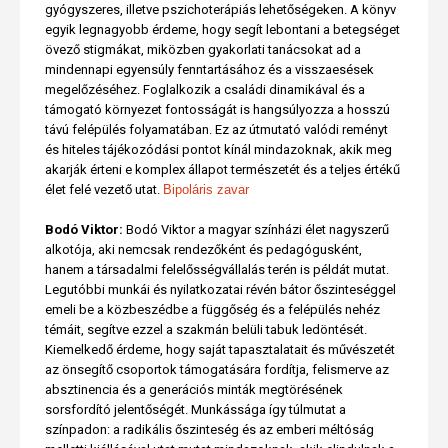
gyógyszeres, illetve pszichoterápiás lehetőségeken. A könyv
egyik legnagyobb érdeme, hogy segít lebontani a betegséget
övező stigmákat, miközben gyakorlati tanácsokat ad a
mindennapi egyensúly fenntartásához és a visszaesések
megelőzéséhez. Foglalkozik a családi dinamikával és a
támogató környezet fontosságát is hangsúlyozza a hosszú
távú felépülés folyamatában. Ez az útmutató valódi reményt
és hiteles tájékozódási pontot kínál mindazoknak, akik meg
akarják érteni e komplex állapot természetét és a teljes értékű
élet felé vezető utat.
Bipoláris zavar
Bodó Viktor:
Bodó Viktor a magyar színházi élet nagyszerű
alkotója, aki nemcsak rendezőként és pedagógusként,
hanem a társadalmi felelősségvállalás terén is példát mutat.
Legutóbbi munkái és nyilatkozatai révén bátor őszinteséggel
emeli be a közbeszédbe a függőség és a felépülés nehéz
témáit, segítve ezzel a szakmán belüli tabuk ledöntését.
Kiemelkedő érdeme, hogy saját tapasztalatait és művészetét
az önsegítő csoportok támogatására fordítja, felismerve az
absztinencia és a generációs minták megtörésének
sorsfordító jelentőségét. Munkássága így túlmutat a
színpadon: a radikális őszinteség és az emberi méltóság