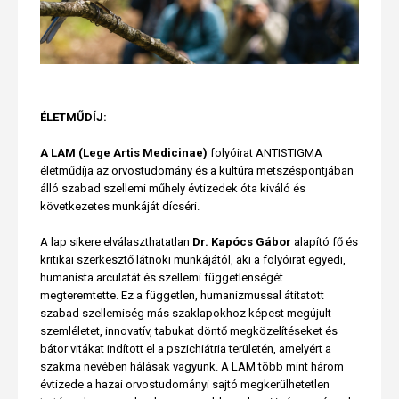
ÉLETMŰDÍJ:
A LAM (Lege Artis Medicinae)
folyóirat ANTISTIGMA
életműdíja az orvostudomány és a kultúra metszéspontjában
álló szabad szellemi műhely évtizedek óta kiváló és
következetes munkáját dícséri.
A lap sikere elválaszthatatlan
Dr. Kapócs Gábor
alapító fő és
kritikai szerkesztő látnoki munkájától, aki a folyóirat egyedi,
humanista arculatát és szellemi függetlenségét
megteremtette. Ez a független, humanizmussal átitatott
szabad szellemiség más szaklapokhoz képest megújult
szemléletet, innovatív, tabukat döntő megközelítéseket és
bátor vitákat indított el a pszichiátria területén, amelyért a
szakma nevében hálásak vagyunk. A LAM több mint három
évtizede a hazai orvostudományi sajtó megkerülhetetlen