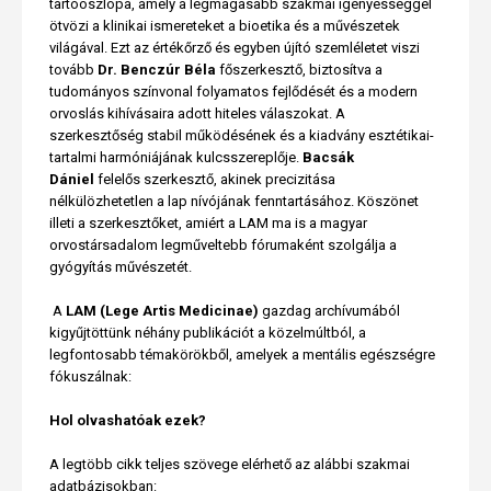
tartóoszlopa, amely a legmagasabb szakmai igényességgel
ötvözi a klinikai ismereteket a bioetika és a művészetek
világával. Ezt az értékőrző és egyben újító szemléletet viszi
tovább
Dr. Benczúr Béla
főszerkesztő, biztosítva a
tudományos színvonal folyamatos fejlődését és a modern
orvoslás kihívásaira adott hiteles válaszokat. A
szerkesztőség stabil működésének és a kiadvány esztétikai-
tartalmi harmóniájának kulcsszereplője.
Bacsák
Dániel
felelős szerkesztő, akinek precizitása
nélkülözhetetlen a lap nívójának fenntartásához. Köszönet
illeti a szerkesztőket, amiért a LAM ma is a magyar
orvostársadalom legműveltebb fórumaként szolgálja a
gyógyítás művészetét.
A
LAM (Lege Artis Medicinae)
gazdag archívumából
kigyűjtöttünk néhány publikációt a közelmúltból, a
legfontosabb témakörökből, amelyek a mentális egészségre
fókuszálnak:
Hol olvashatóak ezek?
A legtöbb cikk teljes szövege elérhető az alábbi szakmai
adatbázisokban: