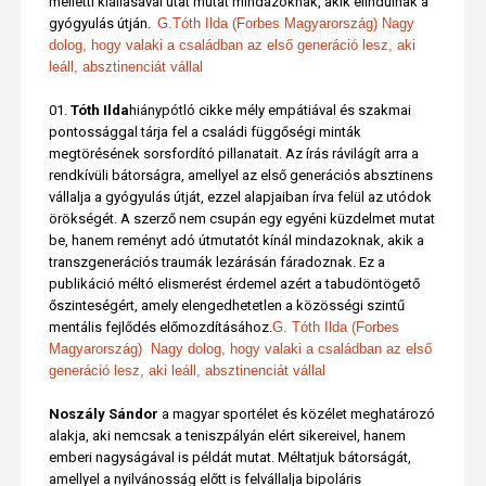
melletti kiállásával utat mutat mindazoknak, akik elindulnak a
gyógyulás útján.
G.Tóth Ilda (Forbes Magyarország) Nagy
dolog, hogy valaki a családban az első generáció lesz, aki
leáll, absztinenciát vállal
Tóth Ilda
hiánypótló cikke mély empátiával és szakmai
pontossággal tárja fel a családi függőségi minták
megtörésének sorsfordító pillanatait. Az írás rávilágít arra a
rendkívüli bátorságra, amellyel az első generációs absztinens
vállalja a gyógyulás útját, ezzel alapjaiban írva felül az utódok
örökségét. A szerző nem csupán egy egyéni küzdelmet mutat
be, hanem reményt adó útmutatót kínál mindazoknak, akik a
transzgenerációs traumák lezárásán fáradoznak. Ez a
publikáció méltó elismerést érdemel azért a tabudöntögető
őszinteségért, amely elengedhetetlen a közösségi szintű
mentális fejlődés előmozdításához.
G. Tóth Ilda (Forbes
Magyarország) Nagy dolog, hogy valaki a családban az első
generáció lesz, aki leáll, absztinenciát vállal
Noszály Sándor
a magyar sportélet és közélet meghatározó
alakja, aki nemcsak a teniszpályán elért sikereivel, hanem
emberi nagyságával is példát mutat. Méltatjuk bátorságát,
amellyel a nyilvánosság előtt is felvállalja bipoláris