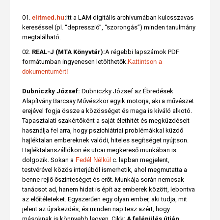
elitmed.hu
:
Itt a LAM digitális archívumában kulcsszavas
kereséssel (pl. “depresszió”, “szorongás”) minden tanulmány
megtalálható.
REAL-J (MTA Könyvtár):
A régebbi lapszámok PDF
formátumban ingyenesen letölthetők.
Kattintson a
dokumentumért!
Dubniczky József:
Dubniczky József az Ébredések
Alapítvány Barcsay Művészkör egyik motorja, aki a művészet
erejével fogja össze a közösséget és maga is kíváló alkotó.
Tapasztalati szakértőként a saját élethitét és megküzdéseit
használja fel arra, hogy pszichiátriai problémákkal küzdő
hajléktalan embereknek valódi, hiteles segítséget nyújtson.
Hajléktalanszállókon és utcai megkereső munkában is
dolgozik. Sokan a
Fedél Nélkül
c. lapban megjelent,
testvérével közös interjúból ismerhetik, ahol megmutatta a
benne rejlő őszinteséget és erőt. Munkája során nemcsak
tanácsot ad, hanem hidat is épít az emberek között, lebontva
az előítéleteket. Egyszerűen egy olyan ember, aki tudja, mit
jelent az újrakezdés, és minden nap tesz azért, hogy
másoknak is könnyebb legyen. Cikk:
A felépülés útján