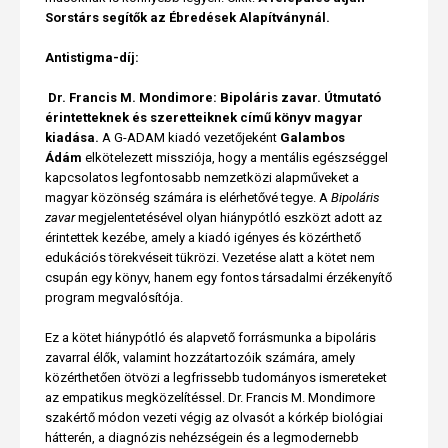
Sorstárs segítők az Ébredések Alapítványnál.
Antistigma-díj:
Dr. Francis M. Mondimore: Bipoláris zavar. Útmutató
érintetteknek és szeretteiknek című könyv magyar
kiadása.
A G-ADAM kiadó vezetőjeként
Galambos
Ádám
elkötelezett missziója, hogy a mentális egészséggel
kapcsolatos legfontosabb nemzetközi alapműveket a
magyar közönség számára is elérhetővé tegye. A
Bipoláris
zavar
megjelentetésével olyan hiánypótló eszközt adott az
érintettek kezébe, amely a kiadó igényes és közérthető
edukációs törekvéseit tükrözi. Vezetése alatt a kötet nem
csupán egy könyv, hanem egy fontos társadalmi érzékenyítő
program megvalósítója.
Ez a kötet hiánypótló és alapvető forrásmunka a bipoláris
zavarral élők, valamint hozzátartozóik számára, amely
közérthetően ötvözi a legfrissebb tudományos ismereteket
az empatikus megközelítéssel. Dr. Francis M. Mondimore
szakértő módon vezeti végig az olvasót a kórkép biológiai
hátterén, a diagnózis nehézségein és a legmodernebb