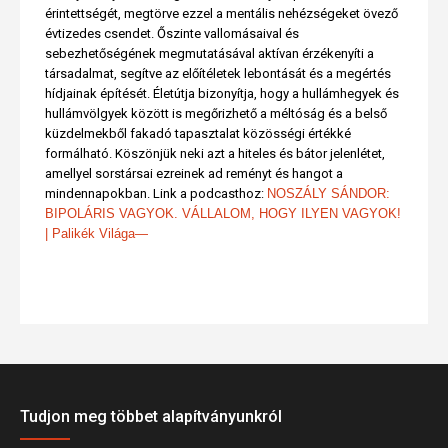
érintettségét, megtörve ezzel a mentális nehézségeket övező
évtizedes csendet. Őszinte vallomásaival és
sebezhetőségének megmutatásával aktívan érzékenyíti a
társadalmat, segítve az előítéletek lebontását és a megértés
hídjainak építését. Életútja bizonyítja, hogy a hullámhegyek és
hullámvölgyek között is megőrizhető a méltóság és a belső
küzdelmekből fakadó tapasztalat közösségi értékké
formálható. Köszönjük neki azt a hiteles és bátor jelenlétet,
amellyel sorstársai ezreinek ad reményt és hangot a
mindennapokban. Link a podcasthoz:
NOSZÁLY SÁNDOR:
BIPOLÁRIS VAGYOK. VÁLLALOM, HOGY ILYEN VAGYOK!
| Palikék Világa—
Tudjon meg többet alapítványunkról