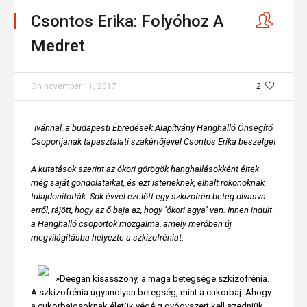
Csontos Erika: Folyóhoz A
Medret
On
november 11, 2017
2
Ivánnal, a budapesti Ébredések Alapítvány Hanghalló Önsegítő
Csoportjának tapasztalati szakértőjével Csontos Erika beszélget
A kutatások szerint az ókori görögök hanghallásokként éltek
még saját gondolataikat, és ezt isteneknek, elhalt rokonoknak
tulajdonították. Sok évvel ezelőtt egy szkizofrén beteg olvasva
erről, rájött, hogy az ő baja az, hogy ‘ókori agya’ van. Innen indult
a Hanghalló csoportok mozgalma, amely merőben új
megvilágításba helyezte a szkizofréniát.
»Deegan kisasszony, a maga betegsége szkizofrénia.
A szkizofrénia ugyanolyan betegség, mint a cukorbaj. Ahogy
a cukorbajosoknak életük végéig gyógyszert kell szedniük,