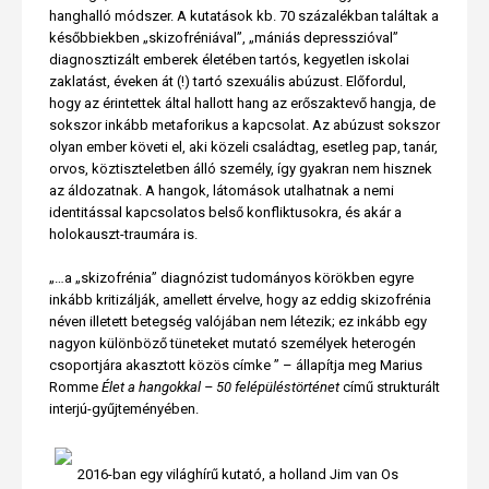
hanghalló módszer. A kutatások kb. 70 százalékban találtak a
későbbiekben „skizofréniával”, „mániás depresszióval”
diagnosztizált emberek életében tartós, kegyetlen iskolai
zaklatást, éveken át (!) tartó szexuális abúzust. Előfordul,
hogy az érintettek által hallott hang az erőszaktevő hangja, de
sokszor inkább metaforikus a kapcsolat. Az abúzust sokszor
olyan ember követi el, aki közeli családtag, esetleg pap, tanár,
orvos, köztiszteletben álló személy, így gyakran nem hisznek
az áldozatnak. A hangok, látomások utalhatnak a nemi
identitással kapcsolatos belső konfliktusokra, és akár a
holokauszt-traumára is.
„…a „skizofrénia” diagnózist tudományos körökben egyre
inkább kritizálják, amellett érvelve, hogy az eddig skizofrénia
néven illetett betegség valójában nem létezik; ez inkább egy
nagyon különböző tüneteket mutató személyek heterogén
csoportjára akasztott közös címke ” – állapítja meg Marius
Romme
Élet a hangokkal – 50 felépüléstörténet
című strukturált
interjú-gyűjteményében.
2016-ban egy világhírű kutató, a holland Jim van Os