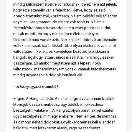
mindig kulcsszemélyekre vonatkoznak, de ez nem azt jelenti,
hogy az a személy van a fejedben, illetve, hogy ez az ő
gondolatait tükrözné, korántsem. Nálam például végső soron
egyetlen Hang maradt, de eleinte volt több is. Nálam a
felépüléskor összekavarodott, nem lehet pontosan tudni,
melyik melyik, és hogy mire, milyen életeseményre,
életproblémára vonatkozik. Nekem is különböző problémáim
voltak, nemcsak barátnőkkel, több olyan életterület volt, ahol
változtatnom kellett, és követelően kezdtek jelentkezni a
hangok, úgyhogy láttam, nincs más hátra, mint hogy ezeket
összeírjam. És amikor megtettem azt a lépést, hogy
változtatok, már eredményeim voltak. Vannak kulcshelyzetek,
mindig ugyanazok a dolgok kerülnek elő.
– A Hang ugyanazt ismétli?
– Igen. A Hang az tükör. Az a te hangod valahonnan belülről.
Mondjuk összeismerkedsz egy üdülőben, elkezdesz
beszélgetni valakivel… A Hang az olyan barát, akivel szintén
úgy beszélgetsz, mint egy emberrel. Nem ember, de identitás,
és ő mond neked dolgokat. Egyébként nem is kell állandóan
hallgatni, mert lefekhetsz aludni, vagy beszedhetsz