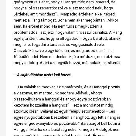
gyógyszert is. Lehet, hogy a Hangot még nem ismered, de
hogyha jól összebarátkozol vele, azt mondod neki, hogy
„érdekel, amit mondasz”… Márpedig érdekelnie kell téged,
mert ez a Hang támogat. Soha nem akar megbántani. Akkor
sem, ha erőset mond. Ha nem tudsz megküzdeni a
problémáddal, azt jelzi, hogy valamit rosszul csinálsz. A Hang
egyfajta identitás, hogyha elfogadod, hogy a barátod, akinek
meg lehet fogadni a tanácsát és végigcsinálod vele.
Összebékülsz vele egy idő után, és meg tudod csinálni a
fölépülésedet. Nem mindenkinek jó a módszer, nem biztosra
megy a dolog. Azért azt tegyük hozzá, már sokaknak sikerült.
– A saját döntése azért kell hozzá.
– Ha valakiben megvan az elhatározás, és a Hanggal pozitív
a viszonya, mi már tudunk segíteni Bélával. „Ahogy
összebékültem a hanggal és ahogy egyre pozitívabban
kezdtem hozzáállni a hanghoz” – ezt a mondatot mindig
szoktuk idézni Bélával az egyik felépüléstörténetből – „és
egyre nyugodtabban beszéltem a hanghoz, úgy lett a hang is
egyre engedékenyebb és pozitívabb.” Barátságot kell kötni a
Hanggal. Már ha ez a barátság nekünk megéri. A dolgok nem
sorsszerűek, hanem a mi kezünkben vannak. És nem