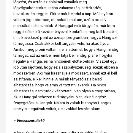
légzést, és aztán az ablaknál csinálok még
légzőgyakorlatokat, utána zuhanyozás, öltözködés,
tisztálkodás, reggeli. Ekkor már beindul a nap. Múlt nyáron
voltam jógatáborban, ott sokat tanultam, azóta pozitív
mantrákat is használok. A Hanggal való tárgyalást már kora
reggel célszerű kezdeményezni, konkrétan meg kell beszélni,
mi a következő pont az aznapi programban, hogy a Hang azt
támogassa. Csak akkor kell tárgyalni vele, ha akadályoz.
Amikor még pionír voltam, nem hittem el, hogy a Hang mindig
támogat. Ezt az ember nem látja be mindig, pláne, hogyha
negatív a Hangja, és ha nincsenek előtte példák. Viszont egy
idő után rájöttem, hogy ez a szabályszerűség létezik ebben a
módszerben. Aki már használja a módszert, annak ezt el kell
sajátítania, el kell hinnie. A másik tényező az a belső
elhatározás, hogy valamin változtatni akarok. Ha nincs
elhatározás, nem tudok változtatni. Van olyan a csoportban,
aki a Hanggal nehezen tud tárgyalni. Van, akinél egész
fenyegetőek a Hangok. Nálam is voltak bizonyos Hangok,
amelyek negatívak voltak, de azokkal leszámoltam.
– Visszaszorultak?
– Igen, és ahogy az ember megoldja a problémáit, úgy