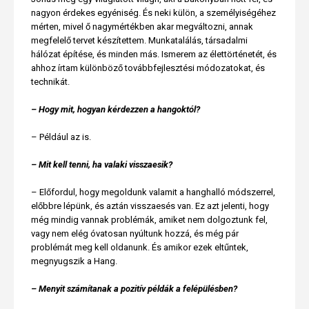
nagyon érdekes egyéniség. És neki külön, a személyiségéhez
mérten, mivel ő nagymértékben akar megváltozni, annak
megfelelő tervet készítettem. Munkatalálás, társadalmi
hálózat építése, és minden más. Ismerem az élettörténetét, és
ahhoz írtam különböző továbbfejlesztési módozatokat, és
technikát.
– Hogy mit, hogyan kérdezzen a hangoktól?
– Például az is.
– Mit kell tenni, ha valaki visszaesik?
– Előfordul, hogy megoldunk valamit a hanghalló módszerrel,
előbbre lépünk, és aztán visszaesés van. Ez azt jelenti, hogy
még mindig vannak problémák, amiket nem dolgoztunk fel,
vagy nem elég óvatosan nyúltunk hozzá, és még pár
problémát meg kell oldanunk. És amikor ezek eltűntek,
megnyugszik a Hang.
– Menyit számítanak a pozitív példák a felépülésben?