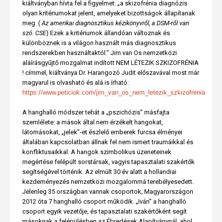
kiáltványban hívta fel a figyelmet: „a skizofrénia diagnózis
olyan kritériumokat jelent, amelyeket bizottságok állapítanak
meg. (
Az amerikai diagnosztikus kézikönyvről, a DSM-ről van
szó. CSE
) Ezek a kritériumok állandóan változnak és
különböznek is a világon használt más diagnosztikus
rendszerekben használtaktól.” Jim van Os nemzetközi
aláírásgyűjtő mozgalmat indított NEM LÉTEZIK SZKIZOFRÉNIA
! címmel, kiáltványa Dr. Harangozó Judit előszavával most már
magyarul is olvasható és alá is írható:
https://www.peticiok.com/jim_van_os_nem_letezik_szkizofrenia
A hanghalló módszer tehát a „pszichózis” másfajta
szemlélete: a mások által nem érzékelt hangokat,
látomásokat, „jelek”-et észlelő emberek furcsa élményei
általában kapcsolatban állnak fel nem ismert traumáikkal és
konfliktusaikkal. A hangok szimbolikus üzeneteinek
megértése felépült sorstársak, vagyis tapasztalati szakértők
segítségével történik. Az elmúlt 30 év alatt a hollandiai
kezdeményezés nemzetközi mozgalommá terebélyesedett.
Jelenleg 35 országban vannak csoportok, Magyarországon
2012 óta 7 hanghalló csoport működik. „Iván” a hanghalló
csoport egyik vezetője, és tapasztalati szakértőként segít
másoknak a felépülésben az Ébredések Alapítványnál, ahol