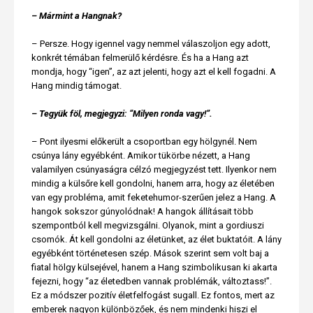
– Mármint a Hangnak?
– Persze. Hogy igennel vagy nemmel válaszoljon egy adott,
konkrét témában felmerülő kérdésre. És ha a Hang azt
mondja, hogy “igen”, az azt jelenti, hogy azt el kell fogadni. A
Hang mindig támogat.
– Tegyük föl, megjegyzi: “Milyen ronda vagy!”.
– Pont ilyesmi előkerült a csoportban egy hölgynél. Nem
csúnya lány egyébként. Amikor tükörbe nézett, a Hang
valamilyen csúnyaságra célzó megjegyzést tett. Ilyenkor nem
mindig a külsőre kell gondolni, hanem arra, hogy az életében
van egy probléma, amit feketehumor-szerűen jelez a Hang. A
hangok sokszor gúnyolódnak! A hangok állításait több
szempontból kell megvizsgálni. Olyanok, mint a gordiuszi
csomók. Át kell gondolni az életünket, az élet buktatóit. A lány
egyébként történetesen szép. Mások szerint sem volt baj a
fiatal hölgy külsejével, hanem a Hang szimbolikusan ki akarta
fejezni, hogy “az életedben vannak problémák, változtass!”.
Ez a módszer pozitív életfelfogást sugall. Ez fontos, mert az
emberek nagyon különbözőek, és nem mindenki hiszi el