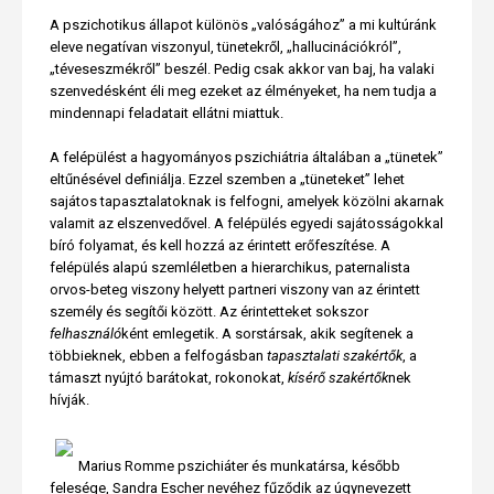
A pszichotikus állapot különös „valóságához” a mi kultúránk
eleve negatívan viszonyul, tünetekről, „hallucinációkról”,
„téveseszmékről” beszél. Pedig csak akkor van baj, ha valaki
szenvedésként éli meg ezeket az élményeket, ha nem tudja a
mindennapi feladatait ellátni miattuk.
A felépülést a hagyományos pszichiátria általában a „tünetek”
eltűnésével definiálja. Ezzel szemben a „tüneteket” lehet
sajátos tapasztalatoknak is felfogni, amelyek közölni akarnak
valamit az elszenvedővel. A felépülés egyedi sajátosságokkal
bíró folyamat, és kell hozzá az érintett erőfeszítése. A
felépülés alapú szemléletben a hierarchikus, paternalista
orvos-beteg viszony helyett partneri viszony van az érintett
személy és segítői között. Az érintetteket sokszor
felhasználó
ként emlegetik. A sorstársak, akik segítenek a
többieknek, ebben a felfogásban
tapasztalati szakértők
, a
támaszt nyújtó barátokat, rokonokat,
kísérő szakértők
nek
hívják.
Marius Romme pszichiáter és munkatársa, később
felesége, Sandra Escher nevéhez fűződik az úgynevezett