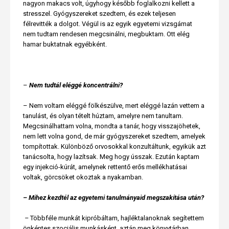
nagyon makacs volt, úgyhogy később foglalkozni kellett a
stresszel. Gyógyszereket szedtem, és ezek teljesen
félrevitték a dolgot. Végül is az egyik egyetemi vizsgámat
nem tudtam rendesen megcsinálni, megbuktam. Ott elég
hamar buktatnak egyébként.
–
Nem tudtál eléggé koncentrálni?
– Nem voltam eléggé fölkészülve, mert eléggé lazán vettem a
tanulást, és olyan tételt húztam, amelyre nem tanultam.
Megcsinálhattam volna, mondta a tanár, hogy visszajöhetek,
nem lett volna gond, de már gyógyszereket szedtem, amelyek
tompítottak. Különböző orvosokkal konzultáltunk, egyikük azt
tanácsolta, hogy lazítsak. Meg hogy ússzak. Ezután kaptam
egy injekció-kúrát, amelynek rettentő erős mellékhatásai
voltak, görcsöket okoztak a nyakamban.
– Mihez kezdtél az egyetemi tanulmányaid megszakítása után?
–
Többféle munkát kipróbáltam, hajléktalanoknak segítettem
önkéntes szociális munkásként, aztán meg könyvtárban