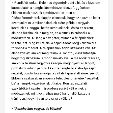
– Rendkívül sokat. Érdemes elgondolkozni a hit és a bizalom
kapcsolatán a hanghallás módszer összefüggésében.
Először csak hiszünk a módszerben, mert a
felépüléstörténetek alapján elhisszük, hogy ez hasznos lehet
számunkra is. Amikor haladunk előre, például tárgyalni
kezdünk a Hanggal, határt szabunk neki, és ha ez sikerül,
akkor a bizalmunk is megjön, és a hitünk is erősödik a
módszerben. A Hang a navigátor, mutatja a felépüléshez
vezető utat. Meg kell találni a saját utadat. Meg kell találni a
folyóhoz a medret. A felépülésnek több szakasza van. Az
első fázis az, amikor még félünk a Hangtól, visszautasítjuk,
hogy foglalkozzunk a mondanivalójával. A második fázis az,
amikor a félelmet legyőzve kezdjük megfigyelni a Hangot,
próbálunk odafigyelni rá. Ekkor a hanghalló kialakítja saját
nézetét, pozitív látásmódját az általa tapasztalt élményekről.
Ebben a szakaszban engem a felépüléstörténetek “vezettek
be” a hangok kezelésének titkaiba. Ron tapasztalati
szakértőként szinte már professzorává vált ennek a
módszernek, mint volt felhasználó hanghalló. Láttad a
tréningen, hogy mi van tetoválva a vállára?
– “Pszichotikus vagyok, de büszke!”