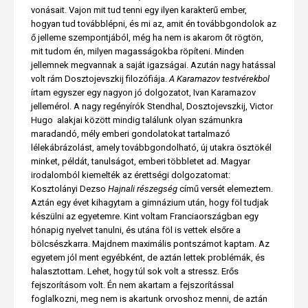
vonásait. Vajon mit tud tenni egy ilyen karakterű ember,
hogyan tud továbblépni, és mi az, amit én továbbgondolok az
ő jelleme szempontjából, még ha nem is akarom őt rögtön,
mit tudom én, milyen magasságokba röpíteni. Minden
jellemnek megvannak a saját igazságai. Azután nagy hatással
volt rám Dosztojevszkij filozófiája.
A Karamazov testvérekbol
írtam egyszer egy nagyon jó dolgozatot, Ivan Karamazov
jellemérol. A nagy regényírók Stendhal, Dosztojevszkij, Victor
Hugo  alakjai között mindig találunk olyan számunkra
maradandó, mély emberi gondolatokat tartalmazó
lélekábrázolást, amely továbbgondolható, új utakra ösztökél
minket, példát, tanulságot, emberi többletet ad. Magyar
irodalomból kiemelték az érettségi dolgozatomat:
Kosztolányi Dezso
Hajnali részegség
című versét elemeztem.
Aztán egy évet kihagytam a gimnázium után, hogy föl tudjak
készülni az egyetemre. Kint voltam Franciaországban egy
hónapig nyelvet tanulni, és utána föl is vettek elsőre a
bölcsészkarra. Majdnem maximális pontszámot kaptam. Az
egyetem jól ment egyébként, de aztán lettek problémák, és
halasztottam. Lehet, hogy túl sok volt a stressz. Erős
fejszorításom volt. Én nem akartam a fejszorítással
foglalkozni, meg nem is akartunk orvoshoz menni, de aztán