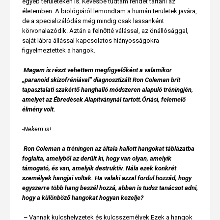
egyéb területeken is. Kevésbé tudtam rendet tartani az
életemben. A biológiáról lemondtam a humán területek javára,
de a specializálódás még mindig csak lassanként
körvonalazódik. Aztán a felnőtté válással, az önállósággal,
saját lábra állással kapcsolatos hiányosságokra
figyelmeztettek a hangok.
Magam is részt vehettem megfigyelőként a valamikor
„paranoid skizofréniával” diagnosztizált Ron Coleman brit
tapasztalati szakértő hanghalló módszeren alapuló tréningjén,
amelyet az Ébredések Alapítványnál tartott.
Óriási, felemelő
élmény volt.
-Nekem is!
Ron Coleman a tréningen az általa hallott hangokat táblázatba
foglalta, amelyből az derült ki, hogy van olyan, amelyik
támogató, és van, amelyik destruktív
.
Nála ezek konkrét
személyek hangjai voltak. Ha valaki azzal fordul hozzád, hogy
egyszerre több hang beszél hozzá, abban is tudsz tanácsot adni,
hogy a különböző hangokat hogyan kezelje?
–
Vannak kulcshelyzetek és kulcsszemélyek.Ezek a hangok