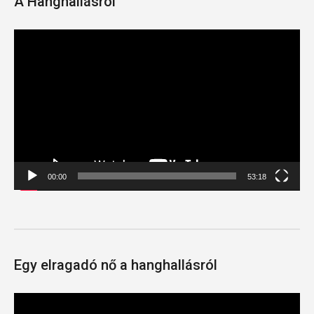
A Hanghallásról
Videólejátszó
00:00
53:18
Egy elragadó nő a hanghallásról
Videólejátszó