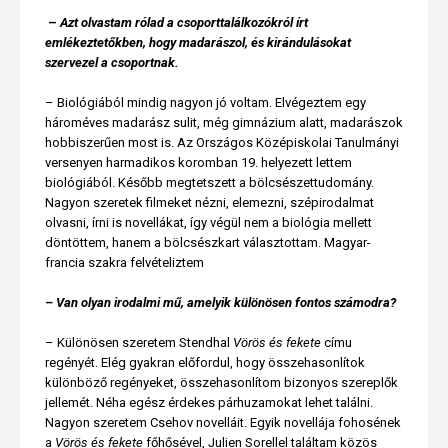
–
Azt olvastam rólad a csoporttalálkozókról írt
emlékeztetőkben, hogy madarászol, és kirándulásokat
szervezel a csoportnak.
– Biológiából mindig nagyon jó voltam. Elvégeztem egy
hároméves madarász sulit, még gimnázium alatt, madarászok
hobbiszerűen most is. Az Országos Középiskolai Tanulmányi
versenyen harmadikos koromban 19. helyezett lettem
biológiából. Később megtetszett a bölcsészettudomány.
Nagyon szeretek filmeket nézni, elemezni, szépirodalmat
olvasni, írni is novellákat, így végül nem a biológia mellett
döntöttem, hanem a bölcsészkart választottam. Magyar-
francia szakra felvételiztem
– Van olyan irodalmi mű, amelyik különösen fontos számodra?
– Különösen szeretem Stendhal
Vörös és fekete
címu
regényét. Elég gyakran előfordul, hogy összehasonlítok
különböző regényeket, összehasonlítom bizonyos szereplők
jellemét. Néha egész érdekes párhuzamokat lehet találni.
Nagyon szeretem Csehov novelláit. Egyik novellája fohosének
a
Vörös és fekete
főhősével, Julien Sorellel találtam közös