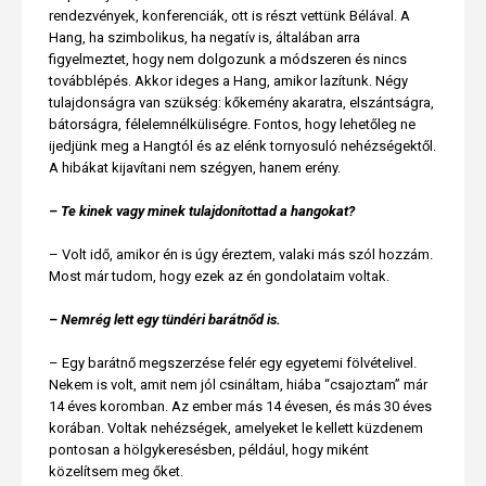
rendezvények, konferenciák, ott is részt vettünk Bélával. A
Hang, ha szimbolikus, ha negatív is, általában arra
figyelmeztet, hogy nem dolgozunk a módszeren és nincs
továbblépés. Akkor ideges a Hang, amikor lazítunk. Négy
tulajdonságra van szükség: kőkemény akaratra, elszántságra,
bátorságra, félelemnélküliségre. Fontos, hogy lehetőleg ne
ijedjünk meg a Hangtól és az elénk tornyosuló nehézségektől.
A hibákat kijavítani nem szégyen, hanem erény.
– Te kinek vagy minek tulajdonítottad a hangokat?
– Volt idő, amikor én is úgy éreztem, valaki más szól hozzám.
Most már tudom, hogy ezek az én gondolataim voltak.
– Nemrég lett egy tündéri barátnőd is.
– Egy barátnő megszerzése felér egy egyetemi fölvételivel.
Nekem is volt, amit nem jól csináltam, hiába “csajoztam” már
14 éves koromban. Az ember más 14 évesen, és más 30 éves
korában. Voltak nehézségek, amelyeket le kellett küzdenem
pontosan a hölgykeresésben, például, hogy miként
közelítsem meg őket.