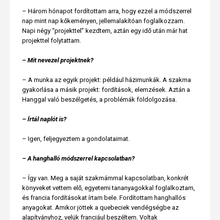
– Három hónapot fordítottam arra, hogy ezzel a módszerrel
nap mint nap kőkeményen, jellemalakítóan foglalkozzam.
Napi négy “projekttel” kezdtem, aztán egy idő után már hat
projekttel folytattam.
– Mit nevezel projektnek?
– A munka az egyik projekt: például házimunkák. A szakma
gyakorlása a másik projekt: fordítások, elemzések. Aztán a
Hanggal való beszélgetés, a problémák földolgozása.
– Írtál naplót is?
– Igen, feljegyeztem a gondolataimat.
– A hanghalló módszerrel kapcsolatban?
– Így van. Meg a saját szakmámmal kapcsolatban, konkrét
könyveket vettem elő, egyetemi tananyagokkal foglalkoztam,
és francia fordításokat írtam bele. Fordítottam hanghallós
anyagokat. Amikor jöttek a quebeciek vendégségbe az
alapítványhoz, velük franciául beszéltem. Voltak