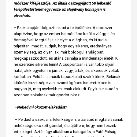
módszer kifejlesztője. Az általa összegyűjtött 50 lelkesítő
felépüléstörténet egy része az alapítvány honlapján is
olvasható.
–
Ezek alapján dolgoztunk mi a felépülésen. A módszer
alaptézise, hogy az ember harmóniába kerül a világgal és
önmagával. Megtalálja a helyét a világban, és ki tudja
teljesíteni magát. Tudjuk, hogy egy sikeres, eredményes
személyiség, az olyan, aki már boldogul a világban,
megkapaszkodott, és utána csinálja a mindennapi életét. Ki
ne szeretne sikeres lenni! A csoportban is van több olyan
fiatal, akik egyetemre járnak, vagy jártak, és sikeresek voltak
korábban. Például a másik tapasztalati szakértőnek, Bélának
kitűnő képzettsége van, számítógépes ismeretekben is
nagyon jó, meg nyelvekben, csak elakadt. Egy kis elakadás
azonban sokaknak már gondot okoz.
–
Neked mi okozott elakadást?
– Például a szexuális félénkségem, a barátnő megtalálásának
nehézsége okozott gondot, és rájöttem, hogy nem teszek
érte eleget. Aztán úgy általában a halogatás, a Pató Pálság