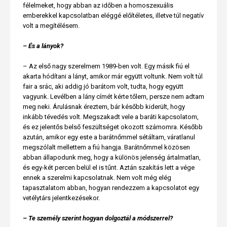
félelmeket, hogy abban az időben a homoszexuális
emberekkel kapcsolatban eléggé előítéletes, illetve túl negatív
volt a megítélésem.
– És a lányok?
– Az első nagy szerelmem 1989-ben volt. Egy másik fiú el
akarta hódítani a lányt, amikor már együtt voltunk. Nem volt túl
fair a srác, aki addig jó barátom volt, tudta, hogy együtt
vagyunk. Levélben a lány címét kérte tőlem, persze nem adtam
meg neki. Árulásnak éreztem, bár később kiderült, hogy
inkább tévedés volt. Megszakadt vele a baráti kapcsolatom,
és ez jelentős belső feszültséget okozott számomra. Később
azután, amikor egy este a barátnőmmel sétáltam, váratlanul
megszólalt mellettem a fiú hangja. Barátnőmmel közösen
abban állapodunk meg, hogy a különös jelenség ártalmatlan,
és egy-két percen belül el is tűnt. Aztán szakítás lett a vége
ennek a szerelmi kapcsolatnak. Nem volt még elég
tapasztalatom abban, hogyan rendezzem a kapcsolatot egy
vetélytárs jelentkezésekor.
– Te személy szerint hogyan dolgoztál a módszerrel?