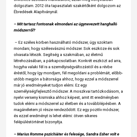
dolgoztam. 2012 óta tapasztalati szakértőként dolgozom az
Ébredések Alapítványnál.
– Mit tartasz fontosnak elmondani az úgynevezett hanghalló
módszerről?
– Ez széles körben használható módszer, úgy szoktam
mondani, hogy szélesvásznú módszer. Sok eszköze és sok
olvasata létezik. Segítség a szakmában, az életmű
létrehozásában, a párkapcsolatban. Konkrét eszközt ad arra,
hogyha valaki fél is a személyiségváltozástól és a révbe
éréstől, hogy így mondjam, fél megoldani a problémáit, előbb-
utóbb megjön a bátorsága ahhoz, hogy ezzel a módszerrel
már jó eredményeket tudjon elérni. Ez egy
személyiségfejlesztő módszer. A moszkvai tartózkodásom, a
nyelvi verseny kismiska ahhoz képest, amit itt eredményben
tudok elérni a módszerrel az életben és a továbblépésben. A
magánéletem jó része rendeződött. Ez egy pozitív módszer,
és ezzel eredményt is lehet elérni: ötven sikeres
felépüléstörténet bizonyítja.
– Marius Romme pszichiáter és felesége, Sandra Esher volt e