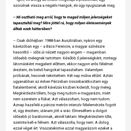
szorulnak vissza a negatív Hangok, és úgy nyugszanak meg.
– Mi osztható meg arról, hogy te magad milyen jelenségeket
tapasztaltál meg? Mire jöttél rá, hogy milyen életesemények
álltak ezek hátterében?
– Csak dióhéjban: 1988-ban Ausztriában, nyáron egy
kávézóban egy – a Bács Ferencre, a magyar színészre
hasonlító – idős úr nézett nagyon engem – magamban
idősebb melegnek tartottam. Később ő jelenségként, mintegy
látomásként megjelent előttem, ekkor nagyon erős félelmet
éreztem, és belső hangokat tapasztaltam. Valamilyen
próbának, heccnek tekintettem. Két nap múlva eltűnt. Aztán
ugyanabban az évben Párizsban összebarátkoztam egy
fiatalemberrel, akiről kávézás közben kiderült, hogy meleg.
Megkérdezte tőlem, hogy meg tudom-e magyarázni, miért
nem szeretem a fiúkat. Azt válaszoltam, hogy nem tudom.
Aznap hazafelé a párizsi metrón intenzív félelemérzés fogott
el, úgy éreztem, utánam jött a srác. Elmeséltem a dolgot
idősebb jó barátomnak, akinél laktam. Megkérdeztem tőle,
szerinte kell-e félnem. Azt válaszolta, hogy nem. A dolog
ezzel véget ért. Visszatekintve azzal magyarázom ezeket a