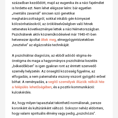
században kezdődött, majd az eugenika és a náci fajelmélet
is hirdette ezt. Nem lehet elégszer leírni: bár egyetlen
„mentális zavarnál” sincsen szó genetikai
meghatározottságról, sokkal inkább gén-környezet
kölcsönhatásokról, az örökléselvűségben való hitnek
rettenetes következményei lettek a náci Németországban.
Pszichiáterek aktív közreműködésével már 1940-41-ben
hetvenezer ápoltat
öltek meg
, elmegyógyintézetekben
„tesztelve” az elgázosítás technikáját.
A pszichiátriai diagnózis, az ebből adódó stigma és-
önstigma és maga a hagyományos pszichiátriai kezelés
„békeidőkben” is igen gyakran ront az érintett szenvedő
személy helyzetén. Az önsegítő közösség figyelme, az
elfogadás, a nem paternalista viszony viszont gyógyító erővel
bírhat. A reményadás, a
segítő személyek illúziók nélküli hite
a felépülés lehetőségében
, és a pozitív kommunikáció:
kulcskérdés.
Az, hogy milyen tapasztalat tekinthető normálisnak, persze
koronként és kultúránként változó. Sokszor nehéz eldönteni,
hogy valami spirituális élmény vagy pedig „pszichózis”.