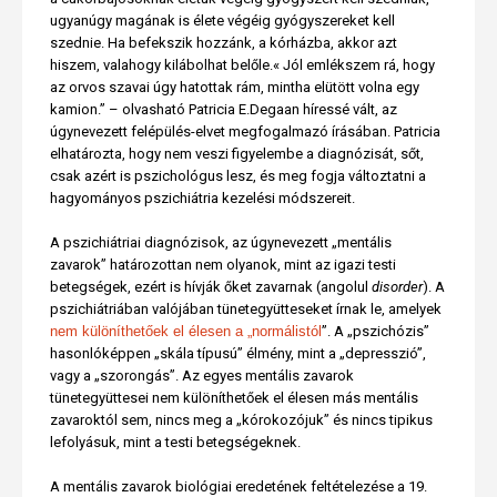
ugyanúgy magának is élete végéig gyógyszereket kell
szednie. Ha befekszik hozzánk, a kórházba, akkor azt
hiszem, valahogy kilábolhat belőle.« Jól emlékszem rá, hogy
az orvos szavai úgy hatottak rám, mintha elütött volna egy
kamion.” – olvasható Patricia E.Degaan híressé vált, az
úgynevezett felépülés-elvet megfogalmazó írásában. Patricia
elhatározta, hogy nem veszi figyelembe a diagnózisát, sőt,
csak azért is pszichológus lesz, és meg fogja változtatni a
hagyományos pszichiátria kezelési módszereit.
A pszichiátriai diagnózisok, az úgynevezett „mentális
zavarok” határozottan nem olyanok, mint az igazi testi
betegségek, ezért is hívják őket zavarnak (angolul
disorder
). A
pszichiátriában valójában tünetegyütteseket írnak le, amelyek
nem különíthetőek el élesen a „normálistól
”. A „pszichózis”
hasonlóképpen „skála típusú” élmény, mint a „depresszió”,
vagy a „szorongás”. Az egyes mentális zavarok
tünetegyüttesei nem különíthetőek el élesen más mentális
zavaroktól sem, nincs meg a „kórokozójuk” és nincs tipikus
lefolyásuk, mint a testi betegségeknek.
A mentális zavarok biológiai eredetének feltételezése a 19.