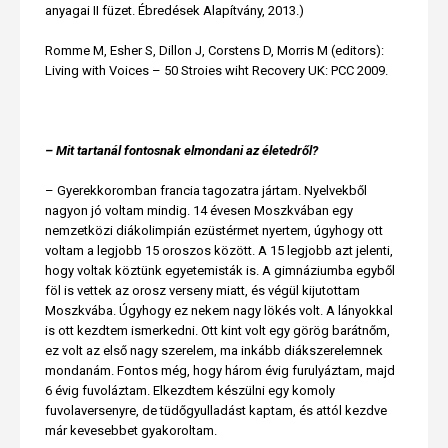
anyagai II füzet. Ébredések Alapítvány, 2013.)
Romme M, Esher S, Dillon J, Corstens D, Morris M (editors):
Living with Voices – 50 Stroies wiht Recovery UK: PCC 2009.
– Mit tartanál fontosnak elmondani az életedről?
– Gyerekkoromban francia tagozatra jártam. Nyelvekből
nagyon jó voltam mindig. 14 évesen Moszkvában egy
nemzetközi diákolimpián ezüstérmet nyertem, úgyhogy ott
voltam a legjobb 15 oroszos között. A 15 legjobb azt jelenti,
hogy voltak köztünk egyetemisták is. A gimnáziumba egyből
föl is vettek az orosz verseny miatt, és végül kijutottam
Moszkvába. Úgyhogy ez nekem nagy lökés volt. A lányokkal
is ott kezdtem ismerkedni. Ott kint volt egy görög barátnőm,
ez volt az első nagy szerelem, ma inkább diákszerelemnek
mondanám. Fontos még, hogy három évig furulyáztam, majd
6 évig fuvoláztam. Elkezdtem készülni egy komoly
fuvolaversenyre, de tüdőgyulladást kaptam, és attól kezdve
már kevesebbet gyakoroltam.