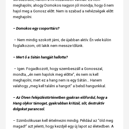
meghajolni, ahogy Domokos nagyon jól mondja, hogy ő nem
hajol meg a Gonosz előtt. Nem is szabad a nehézségek előtt
meghajolni.
– Domokos egy csoporttárs?
– Nem mindig szokott járni, de újabban aktív. Én vele külön
foglalkozom, ott lakik nem messze tőlünk.
– Mert ő a Sátán hangját hallotta?
– Igen. Fogadkozott, hogy szembeszáll a Gonosszal,
mondta, „én nem hajolok meg előtte”, és nem is kell
meghajolni, mert ez a hang nem is egy Sátán… Hanem
valahogy „meg kell találni a hangot” a belső hangunkkal.
– Az Ötven felépüléstörténetben gyakran előfordul, hogy a
Hang olykor támogat, gyakrabban kritizál, sőt, destruktív
dolgokat parancsol.
– Szimbolikusan kell értelmezni mindig. Például az “öld meg
magad!” azt jelenti, hogy kezdjél egy új lapot az életedben. A