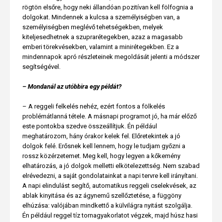
rögtön elsőre, hogy neki állandóan pozitívan kell fölfognia a
dolgokat. Mindennek a kulcsa a személyiségben van, a
személyiségben meglévő tehetségekben, melyek
kiteljesedhetnek a szuprarétegekben, azaz a magasabb
emberi törekvésekben, valamint a minirétegekben. Ez a
mindennapok apró részleteinek megoldását jelenti a módszer
segítségével.
– Mondanál az utóbbira egy példát?
– A reggeli felkelés nehéz, ezért fontos a fölkelés
problémátlanná tétele. A másnapi programot jó, ha már előző
este pontokba szedve összeállítjuk. Én például
meghatározom, hány órakor kelek fel. Előretekintek a jó
dolgok felé. Erősnek kell lennem, hogy le tudjam győzni a
rossz közérzetemet. Meg kell, hogy legyen a kőkemény
elhatározás, a jó dolgok melletti elkötelezettség. Nem szabad
elrévedezni, a saját gondolatainkat a napi tervre kell irányítani.
A napi elindulást segítő, automatikus reggeli cselekvések, az
ablak kinyitása és az ágynemű szellőztetése, a függöny
elhúzása: valójában mindkettő a külvilágra nyitást szolgálja.
Én például reggel tíz tornagyakorlatot végzek, majd húsz hasi