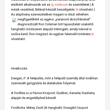
elsőként alkalmazták ezt az
új módszert
és szemléletet.( A
másik vezetővel, Bélával készült beszélgetés
itt
olvasható.)
Az alapítvány szervezésében magam is részt vehettem
megfigyelőként az egykor „paranoid skizofréniával”
diagnosztizált Ron Coleman brit tapasztalati szakértő
hanghalló módszeren alapuló tréningjén, amely Ivánnal is
szóba kerül. Ron megrázó és egyben felemelő története
itt
olvasható.
Hivatkozás:
Deegan, P.: A felépülés, mint a felépülő személy által önállóan
szervezett gyógyulási és átalakulási folyamat.
A fordítás a Le Pavois Központ /Québec, Kanada/ kiadvány
alapján és engedélyével készült.
Fordította: Mérey Zsolt (A Hanghalló Önsegítő Csoport