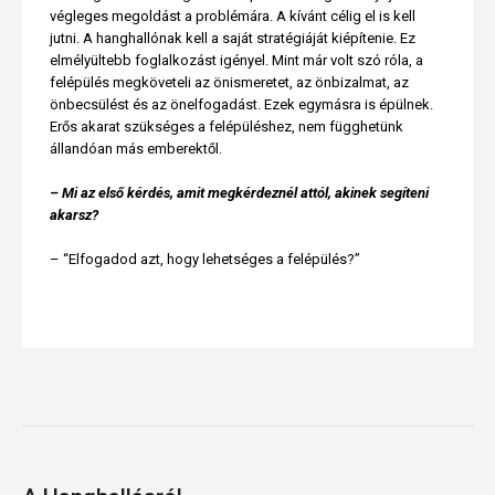
végleges megoldást a problémára. A kívánt célig el is kell
jutni. A hanghallónak kell a saját stratégiáját kiépítenie. Ez
elmélyültebb foglalkozást igényel. Mint már volt szó róla, a
felépülés megköveteli az önismeretet, az önbizalmat, az
önbecsülést és az önelfogadást. Ezek egymásra is épülnek.
Erős akarat szükséges a felépüléshez, nem függhetünk
állandóan más emberektől.
– Mi az első kérdés, amit megkérdeznél attól, akinek segíteni
akarsz?
– “Elfogadod azt, hogy lehetséges a felépülés?”