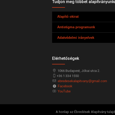
Tudjon meg többet alapítványunk
Alapító okirat
Antistigma programunk
Adatvédelmi irányelvek
Elérhetőségek
1066
Budapest,
Jókai utca 2.
+36 1 334 1550
ebredesekalapitvany@gmail.com
Facebook
YouTube
A honlap az Ébredések Alapítvány tulajd