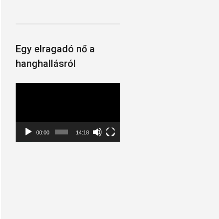
Egy elragadó nő a
hanghallásról
Videólejátszó
00:00
14:18