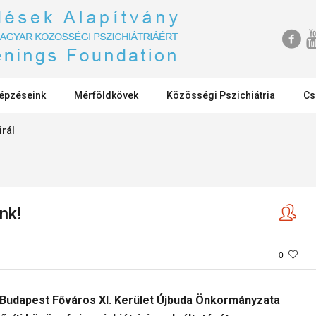
épzéseink
Mérföldkövek
Közösségi Pszichiátria
Cs
irál
nk!
0
 Budapest Főváros XI. Kerület Újbuda Önkormányzata