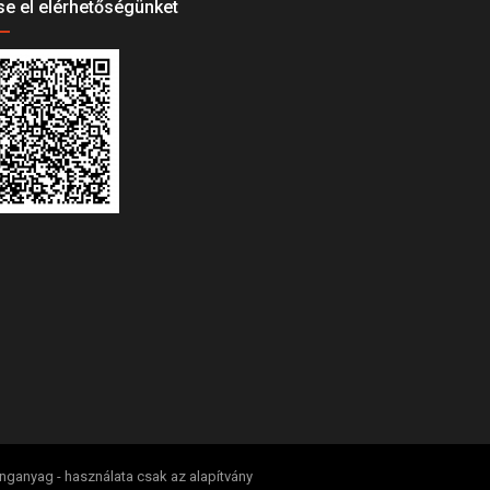
e el elérhetőségünket
anganyag - használata csak az alapítvány