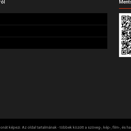
ról
Ments
onát képezi. Az oldal tartalmának - többek között a szöveg-, kép-, film-, és h