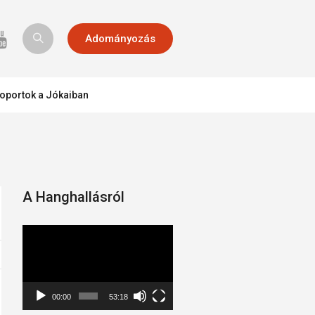
Adományozás
oportok a Jókaiban
A Hanghallásról
Videólejátszó
00:00
53:18