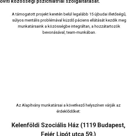
víti közösségi pszichiátriai szolgáltatását.
A támogatott projekt keretén belül legalább 15 újbudai illetőségű,
súlyos mentális problémával küzdő páciens ellátását kezdik meg
munkatársaink a közösségbe integráltan, a hozzátartozók
bevonásával, team-munkában.
Az Alapítvány munkatársai a következő helyszínen várják az
érdeklődőket:
Kelenföldi Szociális Ház (1119 Budapest,
Fejér Lipót utca 59.)