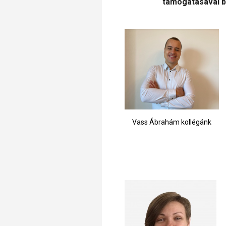
támogatásával bő
Vass Ábrahám kollégánk