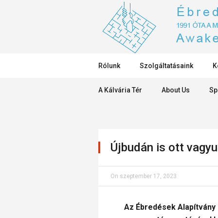
Rólunk
Szolgáltatásaink
K
A Kálvária Tér
About Us
Sp
Újbudán is ott vagyu
On
szeptember 17, 2023
Az Ébredések Alapítvány