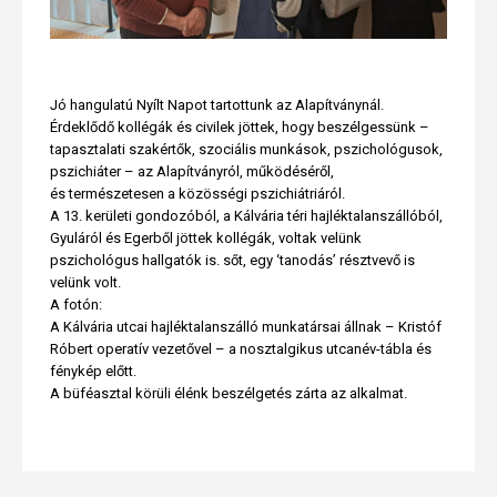
Jó hangulatú Nyílt Napot tartottunk az Alapítványnál.
Érdeklődő kollégák és civilek jöttek, hogy beszélgessünk –
tapasztalati szakértők, szociális munkások, pszichológusok,
pszichiáter – az Alapítványról, működéséről,
és természetesen a közösségi pszichiátriáról.
A 13. kerületi gondozóból, a Kálvária téri hajléktalanszállóból,
Gyuláról és Egerből jöttek kollégák, voltak velünk
pszichológus hallgatók is. sőt, egy ‘tanodás’ résztvevő is
velünk volt.
A fotón:
A Kálvária utcai hajléktalanszálló munkatársai állnak – Kristóf
Róbert operatív vezetővel – a nosztalgikus utcanév-tábla és
fénykép előtt.
A büféasztal körüli élénk beszélgetés zárta az alkalmat.