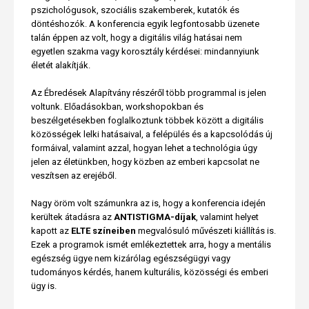
pszichológusok, szociális szakemberek, kutatók és
döntéshozók. A konferencia egyik legfontosabb üzenete
talán éppen az volt, hogy a digitális világ hatásai nem
egyetlen szakma vagy korosztály kérdései: mindannyiunk
életét alakítják.
Az Ébredések Alapítvány részéről több programmal is jelen
voltunk. Előadásokban, workshopokban és
beszélgetésekben foglalkoztunk többek között a digitális
közösségek lelki hatásaival, a felépülés és a kapcsolódás új
formáival, valamint azzal, hogyan lehet a technológia úgy
jelen az életünkben, hogy közben az emberi kapcsolat ne
veszítsen az erejéből.
Nagy öröm volt számunkra az is, hogy a konferencia idején
kerültek átadásra az
ANTISTIGMA-díjak
, valamint helyet
kapott az
ELTE színeiben
megvalósuló művészeti kiállítás is.
Ezek a programok ismét emlékeztettek arra, hogy a mentális
egészség ügye nem kizárólag egészségügyi vagy
tudományos kérdés, hanem kulturális, közösségi és emberi
ügy is.